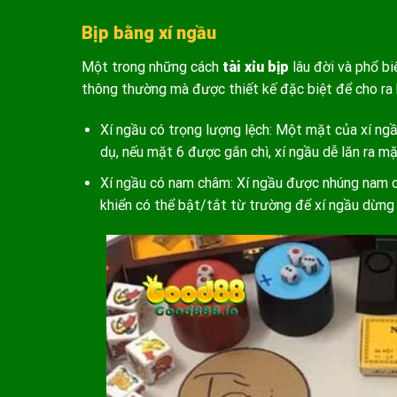
Bịp bằng xí ngầu
Một trong những cách
tài xỉu bịp
lâu đời và phổ bi
thông thường mà được thiết kế đặc biệt để cho ra k
Xí ngầu có trọng lượng lệch: Một mặt của xí ngầ
dụ, nếu mặt 6 được gắn chì, xí ngầu dễ lăn ra mặ
Xí ngầu có nam châm: Xí ngầu được nhúng nam ch
khiển có thể bật/tắt từ trường để xí ngầu dừn