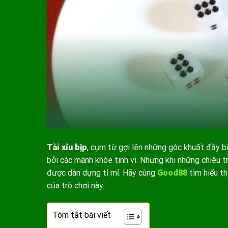
Tài xỉu bịp
, cụm từ gợi lên những góc khuất đầy bí 
bởi các mánh khóe tinh vi. Nhưng khi những chiêu t
được dàn dựng tỉ mỉ. Hãy cùng
Good88
tìm hiểu th
của trò chơi này.
Tóm tắt bài viết