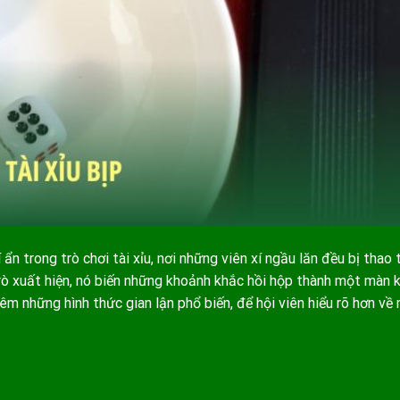
ẩn trong trò chơi tài xỉu, nơi những viên xí ngầu lăn đều bị thao 
rò xuất hiện, nó biến những khoảnh khắc hồi hộp thành một màn k
êm những hình thức gian lận phổ biến, để hội viên hiểu rõ hơn về