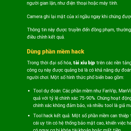
người gian lận, như điện thoại hoặc máy tính.
Camera ghi lại mặt của xí ngầu ngay khi chúng được
Thông tin này được truyền đến đồng phạm, thường 
điều chỉnh kết quả.
Dùng phần mềm hack
Trong thời đại số hóa,
tài xỉu bịp
trên các nền tản
công cụ này được quảng bá là có khả năng dự đoán 
người chơi. Một số hình thức phổ biến bao gồm:
Tool dự đoán: Các phần mềm như FanVip, ManVip
quả với tỷ lệ chính xác 75-90%. Chúng hoạt độn
chính xác không đảm bảo, và nhiều tool là giả m
Tool hack kết quả: Một số phần mềm can thiệp tr
cái uy tín có hệ thống bảo mật cao, khiến việc h
có nguy cơ bị khóa tài khoản hoặc mất tiền.