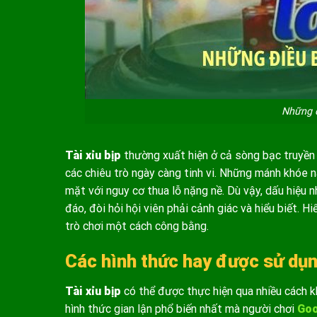
Những đ
Tài xỉu bịp
thường xuất hiện ở cả sòng bạc truyền 
các chiêu trò ngày càng tinh vi. Những mánh khóe 
mặt với nguy cơ thua lỗ nặng nề. Dù vậy, dấu hiệu 
đáo, đòi hỏi hội viên phải cảnh giác và hiểu biết. 
trò chơi một cách công bằng.
Các hình thức hay được sử dụng
Tài xỉu bịp
có thể được thực hiện qua nhiều cách k
hình thức gian lận phổ biến nhất mà người chơi
Go