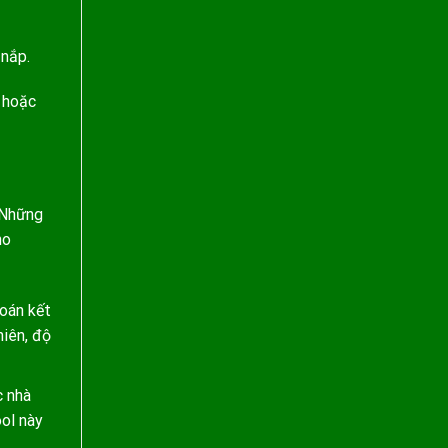
 nắp.
 hoặc
 Những
ho
oán kết
hiên, độ
c nhà
ool này