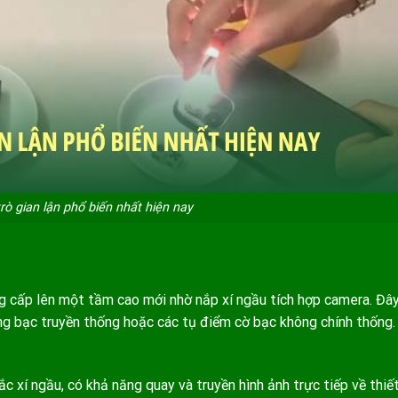
rò gian lận phổ biến nhất hiện nay
 cấp lên một tầm cao mới nhờ nắp xí ngầu tích hợp camera. Đây
òng bạc truyền thống hoặc các tụ điểm cờ bạc không chính thống.
xí ngầu, có khả năng quay và truyền hình ảnh trực tiếp về thiết