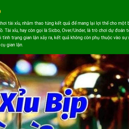
p
chơi tài xỉu, nhằm thao túng kết quả để mang lại lợi thế cho một 
 Tài xỉu, hay còn gọi là Sicbo, Over/Under, là trò chơi dự đoán 
i tình trạng gian lận xảy ra, kết quả không còn phụ thuộc vào sự
cụ gian lận.